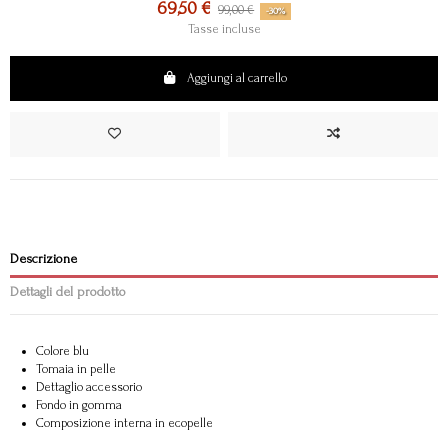
69,50 €
99,00 €
-30%
Tasse incluse
Aggiungi al carrello
Descrizione
Dettagli del prodotto
Colore blu
Tomaia in pelle
Dettaglio accessorio
Fondo in gomma
Composizione interna in ecopelle