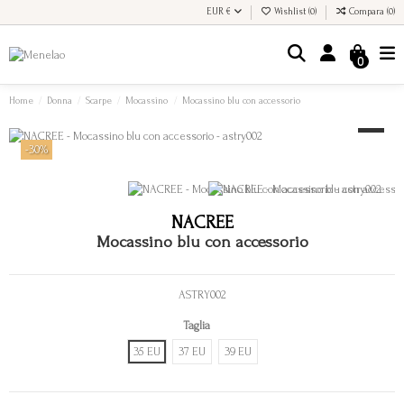
EUR €
Wishlist (
0
)
Compara (
0
)
0
Home
Donna
Scarpe
Mocassino
Mocassino blu con accessorio
-30%
NACREE
Mocassino blu con accessorio
ASTRY002
Taglia
35 EU
37 EU
39 EU