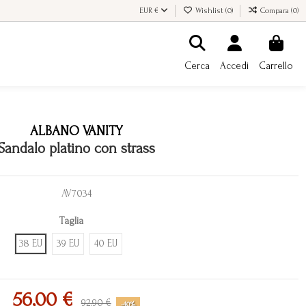
EUR €
Wishlist (
0
)
Compara (
0
)
Cerca
Accedi
Carrello
ALBANO VANITY
Sandalo platino con strass
AV7034
Taglia
38 EU
39 EU
40 EU
56,00 €
92,90 €
-40%