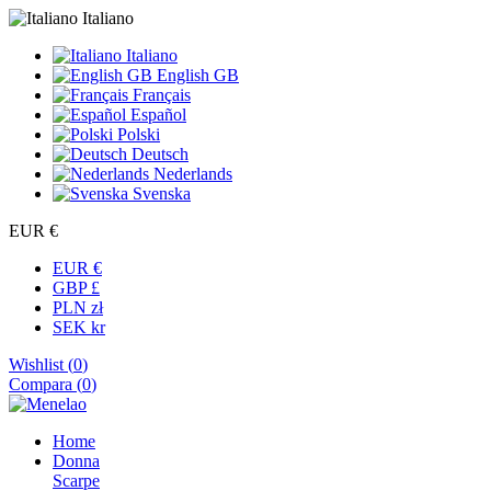
Italiano
Italiano
English GB
Français
Español
Polski
Deutsch
Nederlands
Svenska
EUR €
EUR €
GBP £
PLN zł
SEK kr
Wishlist (
0
)
Compara (
0
)
Home
Donna
Scarpe