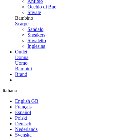
Anfibio
Occhio di Bue
Stivale
Bambino
Scarpe
Sandalo
Sneakers
Stivaletto
Inglesina
Outlet
Donna
Uomo
Bambini
Brand
Italiano
English GB
Français
Español
Polski
Deutsch
Nederlands
Svenska