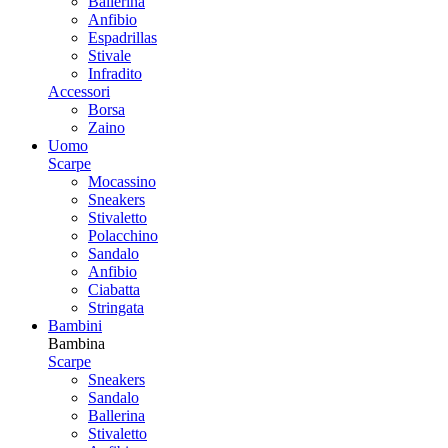
Ballerina
Anfibio
Espadrillas
Stivale
Infradito
Accessori
Borsa
Zaino
Uomo
Scarpe
Mocassino
Sneakers
Stivaletto
Polacchino
Sandalo
Anfibio
Ciabatta
Stringata
Bambini
Bambina
Scarpe
Sneakers
Sandalo
Ballerina
Stivaletto