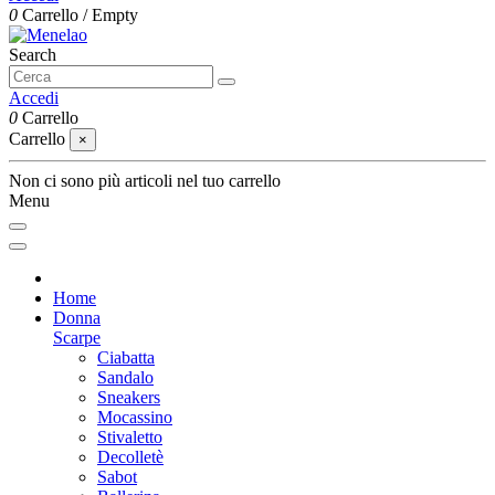
0
Carrello
/
Empty
Search
Accedi
0
Carrello
Carrello
×
Non ci sono più articoli nel tuo carrello
Menu
Home
Donna
Scarpe
Ciabatta
Sandalo
Sneakers
Mocassino
Stivaletto
Decolletè
Sabot