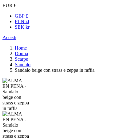
EUR €
GBP £
PLN zł
SEK kr
Accedi
Home
Donna
Scarpe
Sandalo
Sandalo beige con strass e zeppa in raffia