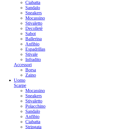
Ciabatta
Sandalo
Sneakers
Mocassino
Stivaletto
Decolletè
Sabot
Ballerina
Anfibio
Espadrillas
Stivale
Infradito
Accessori
Borsa
Zaino
Uomo
Scarpe
Mocassino
Sneakers
Stivaletto
Polacchino
Sandalo
Anfibio
Ciabatta
Stringata