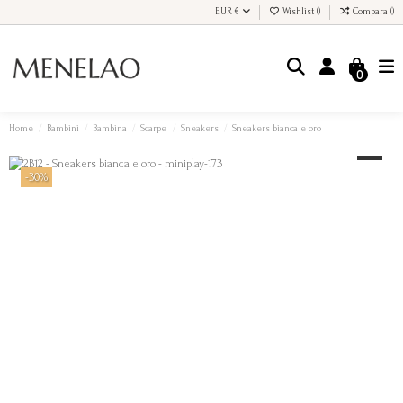
EUR €
Wishlist (
)
Compara (
)
0
Home
Bambini
Bambina
Scarpe
Sneakers
Sneakers bianca e oro
-30%