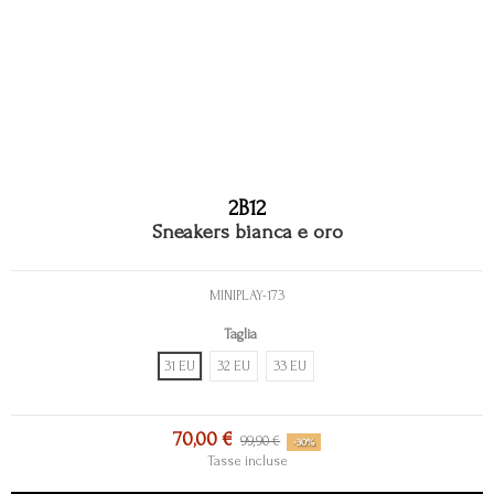
2B12
Sneakers bianca e oro
MINIPLAY-173
Taglia
31 EU
32 EU
33 EU
70,00 €
99,90 €
-30%
Tasse incluse