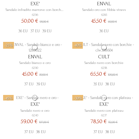
EXE'
ENVAL
Sandalo infradito marrone con borchie
Sandalo oro con fibbia strass
6296
6285
50,00 €
45,50 €
99,90 €
69,90 €
36 EU
37 EU
39 EU
36 EU
-25%
-40%
ENVAL
CULT
Sandalo bianco e oro
Sandalo nero con borchie
6290
6258
45,00 €
65,50 €
59,90 €
109,00 €
37 EU
39 EU
35 EU
38 EU
-45%
-30%
EXE'
EXE'
Sandalo nero e oro
Sandalo nero con plateau
6240
6237
59,00 €
78,50 €
107,00 €
112,00 €
37 EU
38 EU
37 EU
38 EU