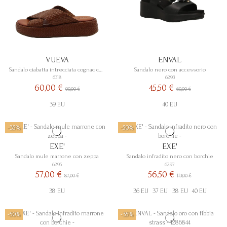
VUEVA
ENVAL
Sandalo ciabatta intrecciata cognac con zeppa
Sandalo nero con accessorio
6318
6293
60,00 €
45,50 €
99,90 €
69,90 €
39 EU
40 EU
-35%
-50%
EXE'
EXE'
Sandalo mule marrone con zeppa
Sandalo infradito nero con borchie
6295
6297
57,00 €
56,50 €
87,00 €
113,00 €
38 EU
36 EU
37 EU
38 EU
40 EU
-50%
-35%