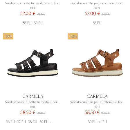
Sandalo macucato in cavallino con borchie oro
Sandalo cuoio in pelle con borchie oro
6345
6348
52,00 €
52,00 €
79,95 €
79,95 €
38 EU
39 EU
36 EU
-35%
-35%
CARMELA
CARMELA
Sandalo nero in pelle traforata e borchie con zeppa
Sandalo cuoio in pelle traforata e borchie con zeppa
6338
6344
58,50 €
58,50 €
90,00 €
90,00 €
36 EU
37 EU
38 EU
39 EU
40 EU
41 EU
39 EU
41 EU