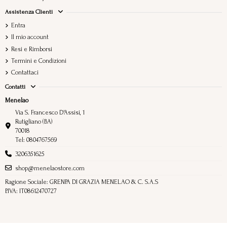
Assistenza Clienti
Entra
Il mio account
Resi e Rimborsi
Termini e Condizioni
Contattaci
Contatti
Menelao
Via S. Francesco D'Assisi, 1
Rutigliano (BA)
70018
Tel: 0804767569
3206351625
shop@menelaostore.com
Ragione Sociale: GRENPA DI GRAZIA MENELAO & C. S.A.S
P.IVA: IT08612470727