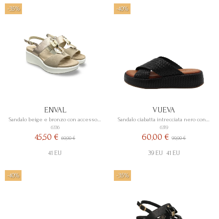
-35%
-40%
ENVAL
VUEVA
Sandalo beige e bronzo con accessorio
Sandalo ciabatta intrecciata nero con zeppa
6336
6319
45,50 €
60,00 €
69,90 €
99,90 €
41 EU
39 EU
41 EU
-40%
-35%