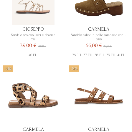
GIOSEPPO
CARMELA
Sandalo oro con lacci e charms
Sandalo sabot in pelle camoscio con borchie
6381
6349
39,00 €
56,00 €
60,00 €
79,95 €
40 EU
36 EU
37 EU
38 EU
39 EU
41 EU
-34%
-34%
CARMELA
CARMELA