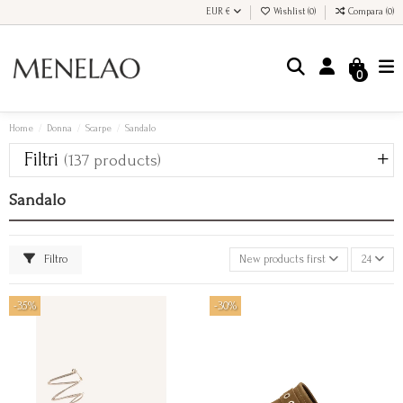
EUR €
Wishlist (
0
)
Compara (
0
)
0
Home
Donna
Scarpe
Sandalo
Filtri
(137 products)
Sandalo
Filtro
New products first
24
-35%
-30%