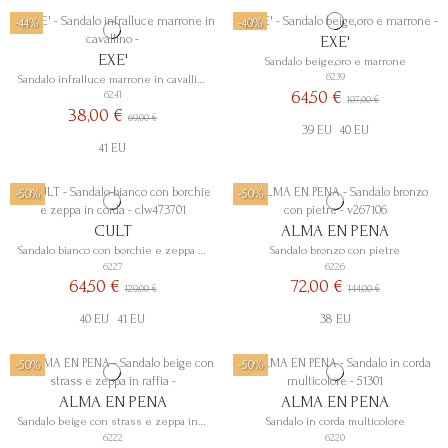
-44%
-40%
EXE'
EXE'
Sandalo beige,oro e marrone
6239
Sandalo infralluce marrone in cavallino
64,50 €
6241
107,00 €
38,00 €
69,00 €
39 EU
40 EU
41 EU
-50%
-50%
CULT
ALMA EN PENA
Sandalo bianco con borchie e zeppa in corda
Sandalo bronzo con pietre
6227
6226
64,50 €
72,00 €
129,00 €
144,00 €
40 EU
41 EU
38 EU
-50%
-50%
ALMA EN PENA
ALMA EN PENA
Sandalo beige con strass e zeppa in raffia
Sandalo in corda multicolore
6222
6220