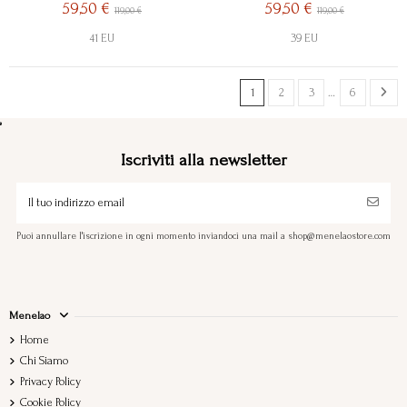
59,50 €
59,50 €
119,00 €
119,00 €
41 EU
39 EU
1
2
3
…
6
Iscriviti alla newsletter
Puoi annullare l'iscrizione in ogni momento inviandoci una mail a shop@menelaostore.com
Menelao
Home
Chi Siamo
Privacy Policy
Cookie Policy