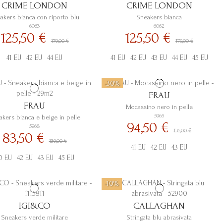
CRIME LONDON
CRIME LONDON
akers bianca con riporto blu
Sneakers bianca
6063
6062
125,50 €
125,50 €
179,00 €
179,00 €
41 EU
42 EU
44 EU
41 EU
42 EU
43 EU
44 EU
45 EU
-30%
FRAU
FRAU
Mocassino nero in pelle
5965
akers bianca e beige in pelle
94,50 €
5968
135,00 €
83,50 €
139,00 €
41 EU
42 EU
43 EU
0 EU
42 EU
43 EU
45 EU
-10%
IGI&CO
CALLAGHAN
Sneakers verde militare
Stringata blu abrasivata