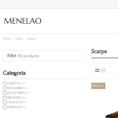
Home
Uomo
Scarpe
Scarpe
Filtri
(81 products)
Categoria
CIABATTA
(10)
Nuovo
MOCASSINO
(14)
POLACCHINO
(2)
SNEAKERS
(46)
STIVALETTO
(4)
STRINGATA
(5)