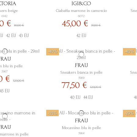
CTORIA
IGI&CO
kers beige
Ciabatta marrone in camoscio
Sne
6142
6072
00 €
45,00 €
89,90 €
59,90 €
EU
42 EU
43 EU
42 EU
-40%
-40%
FRAU
FRAU
s blu in pelle
5967
Sneakers bianca in pelle
Sne
50 €
5969
129,00 €
77,50 €
129,00 €
45 EU
40 EU
44 EU
4
-35%
-29%
FRAU
FRAU
Mocassino blu in pelle
5964
marrone in pelle