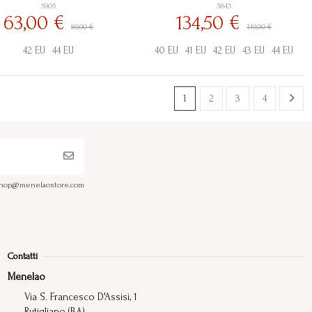
5905
5843
63,00 €
134,50 €
89,90 €
149,00 €
42 EU
44 EU
40 EU
41 EU
42 EU
43 EU
44 EU
1
2
3
4
a shop@menelaostore.com
Contatti
Menelao
Via S. Francesco D'Assisi, 1
Rutigliano (BA)