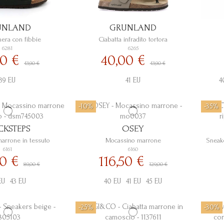
UNLAND
GRUNLAND
nera con fibbie
Ciabatta infradito tortora
6281
6265
00 €
40,00 €
43,90 €
43,90 €
39 EU
41 EU
4
-10%
-35%
KSTEPS
OSEY
arrone in tessuto
Mocassino marrone
Sneak
6161
6160
00 €
116,50 €
89,00 €
129,00 €
EU
43 EU
40 EU
41 EU
45 EU
-25%
-30%