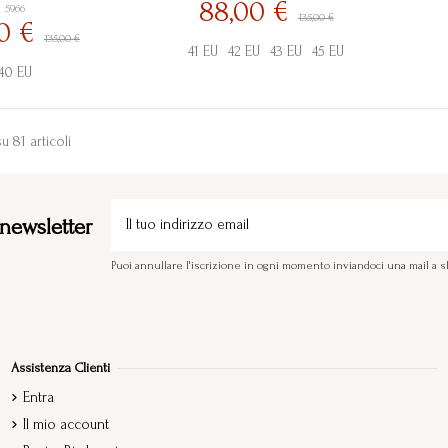
88,00 €
5966
135,00 €
00 €
135,00 €
41 EU
42 EU
43 EU
45 EU
40 EU
su 81 articoli
a newsletter
Puoi annullare l'iscrizione in ogni momento inviandoci una mail 
Assistenza Clienti
Entra
Il mio account