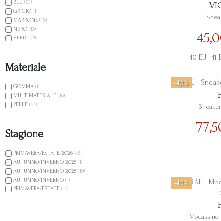
BLU
(21)
VI
GRIGIO
(1)
Snea
MARRONE
(18)
NERO
(13)
45,
VERDE
(5)
40 EU
41 
Materiale
-40%
GOMMA
(1)
MULTIMATERIALE
(16)
PELLE
(64)
Sneaker
77,
Stagione
PRIMAVERA/ESTATE 2026
(45)
AUTUNNO/INVERNO 2026
(1)
AUTUNNO/INVERNO 2025
(19)
AUTUNNO/INVERNO
(1)
-40%
PRIMAVERA/ESTATE
(15)
Mocassino 