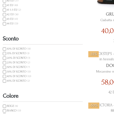
40 EU
(37)
41 EU
(49)
41 1-3 EU
(2)
GR
42 EU
(36)
43 EU
(41)
Ciabatta 
44 EU
(33)
45 EU
(32)
40,
42.5 EU
(1)
Sconto
10% DI SCONTO
(14)
15% DI SCONTO
(5)
-35%
20% DI SCONTO
(3)
25% DI SCONTO
(2)
DOC
30% DI SCONTO
(7)
Mocassino m
35% DI SCONTO
(15)
40% DI SCONTO
(10)
58,
45% DI SCONTO
(2)
50% DI SCONTO
(15)
55% DI SCONTO
(6)
42 
65% DI SCONTO
(1)
Colore
-50%
BEIGE
(8)
BIANCO
(15)