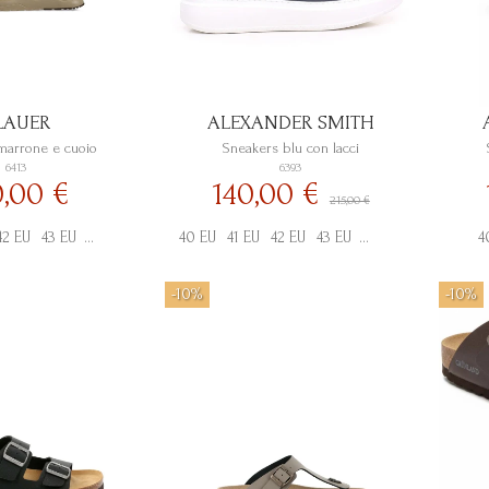
LAUER
ALEXANDER SMITH
marrone e cuoio
Sneakers blu con lacci
6413
6393
0,00 €
140,00 €
215,00 €
42 EU
43 EU
44 EU
45 EU
40 EU
41 EU
42 EU
43 EU
44 EU
45 EU
4
-10%
-10%