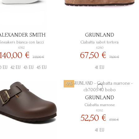
ALEXANDER SMITH
GRUNLAND
Sneakers bianca con lacci
Ciabatta sabot tortora
6392
6280
140,00 €
67,50 €
215,00 €
75,00 €
0 EU
42 EU
43 EU
45 EU
41 EU
-9%
GRUNLAND
Ciabatta marrone
6262
52,50 €
57,90 €
41 EU