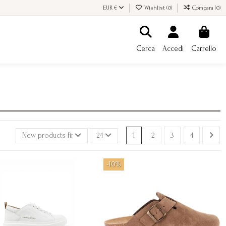
EUR €
Wishlist (
0
)
Compara (
0
)
Cerca
Accedi
Carrello
New products first
24
1
2
3
4
-10%