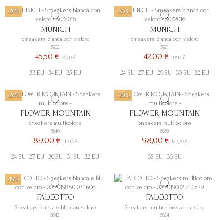
-30%
-30%
MUNICH
MUNICH
Smeakers bianca con velcro
Smeakers bianca con velcro
5902
5901
45,50 €
42,00 €
65,00 €
59,90 €
33 EU
34 EU
35 EU
24 EU
27 EU
29 EU
30 EU
32 EU
-20%
-20%
FLOWER MOUNTAIN
FLOWER MOUNTAIN
Sneakers multicolore
Sneakers multicolore
5840
5839
89,00 €
98,00 €
111,00 €
122,00 €
24 EU
27 EU
30 EU
31 EU
32 EU
35 EU
36 EU
-19%
FALCOTTO
FALCOTTO
Sneakers bianca e blu con velcro
Sneakers multicolore con velcro
5842
5824