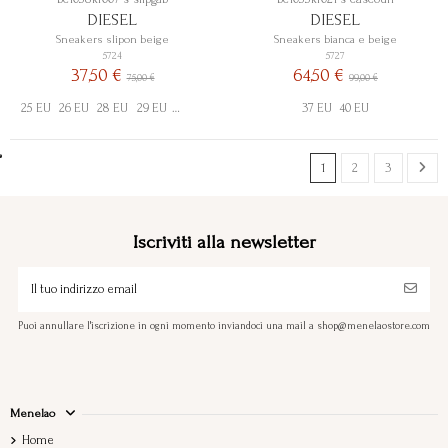
DIESEL
DIESEL
Sneakers slipon beige
Sneakers bianca e beige
5724
5727
37,50 €
64,50 €
75,00 €
99,00 €
25 EU
26 EU
28 EU
29 EU
30 EU
31 EU
33 EU
34 EU
37 EU
35 EU
40 EU
1
2
3
Iscriviti alla newsletter
Puoi annullare l'iscrizione in ogni momento inviandoci una mail a shop@menelaostore.com
Menelao
Home