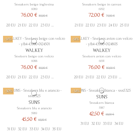
Sneakers beige inglesina
Sneakers beige in canvas
6089
6092
76,00 €
72,00 €
89,00 €
79,90 €
20 EU
21 EU
22 EU
23 EU
24 EU
25 EU
21 EU
27 EU
22 EU
29 EU
23 EU
24 EU
25 EU
-14%
-14%
WALKEY
WALKEY
Snekers beige con velcro
Snekers avion con velcro
6088
6091
76,00 €
76,00 €
89,00 €
89,00 €
20 EU
21 EU
22 EU
23 EU
24 EU
25 EU
20 EU
26 EU
21 EU
29 EU
22 EU
23 EU
24 EU
26
-30%
-34%
SUNS
SUNS
Sneakers bianca
5987
Sneakers blu e arancio
42,50 €
5989
65,00 €
45,50 €
65,00 €
31 EU
32 EU
33 EU
34 EU
31 EU
32 EU
33 EU
34 EU
35 EU