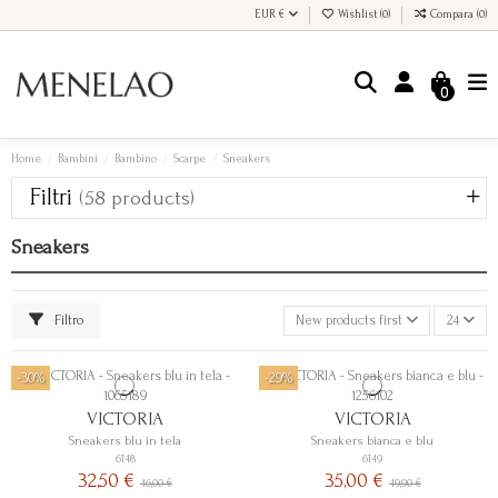
EUR €
Wishlist (
0
)
Compara (
0
)
0
Home
Bambini
Bambino
Scarpe
Sneakers
Filtri
(58 products)
Sneakers
Filtro
New products first
24
-30%
-29%
VICTORIA
VICTORIA
Sneakers blu in tela
Sneakers bianca e blu
6148
6149
32,50 €
35,00 €
46,00 €
49,90 €