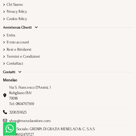
Chi Siamo
Privacy Policy
Cookie Policy
Assistenza Clienti
Entra
Il mio account
Resi e Rimborsi
Termini e Condizioni
Contattaci
Contatti
Menelao
Via S. Francesco D'Assisi, 1
Rutigliano (BA)
70018
Tel: 0804767569
3206351625
shop@menelaostore.com
Ragione Sociale: GRENPA DI GRAZIA MENELAO & C. S.A.S
P.IVA: IT08612470727