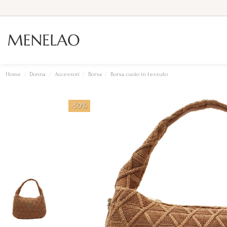
Home
Donna
Accessori
Borsa
Borsa cuoio in tessuto
-50%