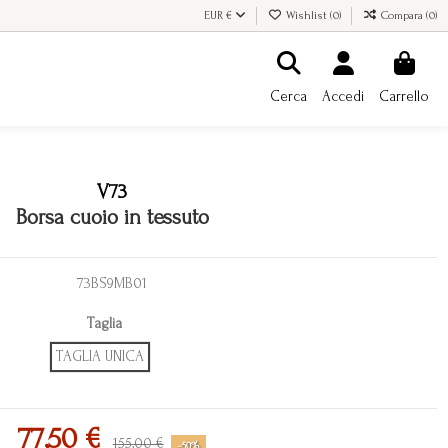
EUR €
Wishlist (
0
)
Compara (
0
)
Cerca
Accedi
Carrello
V73
Borsa cuoio in tessuto
73BS9MB01
Taglia
TAGLIA UNICA
77,50 €
155,00 €
-50%