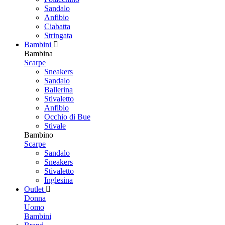
Sandalo
Anfibio
Ciabatta
Stringata
Bambini
Bambina
Scarpe
Sneakers
Sandalo
Ballerina
Stivaletto
Anfibio
Occhio di Bue
Stivale
Bambino
Scarpe
Sandalo
Sneakers
Stivaletto
Inglesina
Outlet
Donna
Uomo
Bambini