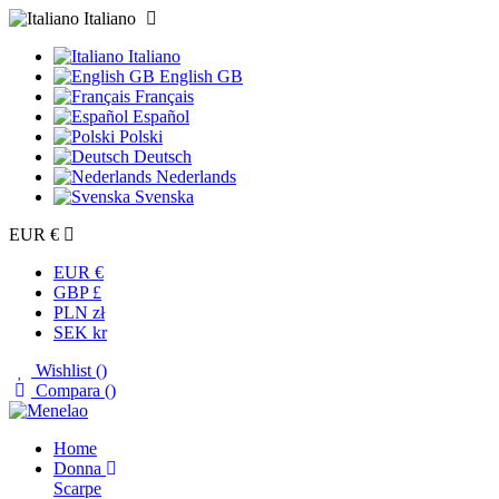
Italiano
Italiano
English GB
Français
Español
Polski
Deutsch
Nederlands
Svenska
EUR €
EUR €
GBP £
PLN zł
SEK kr
Wishlist (
)
Compara (
)
Home
Donna
Scarpe