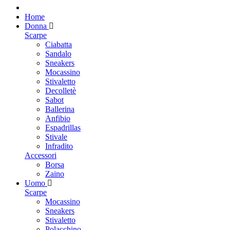
Home
Donna
Scarpe
Ciabatta
Sandalo
Sneakers
Mocassino
Stivaletto
Decolletè
Sabot
Ballerina
Anfibio
Espadrillas
Stivale
Infradito
Accessori
Borsa
Zaino
Uomo
Scarpe
Mocassino
Sneakers
Stivaletto
Polacchino