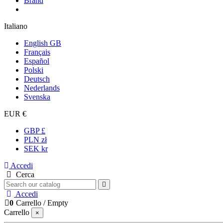
Brand
Italiano
English GB
Français
Español
Polski
Deutsch
Nederlands
Svenska
EUR €
GBP £
PLN zł
SEK kr
Accedi
Cerca
Accedi
0
Carrello
/
Empty
Carrello
×