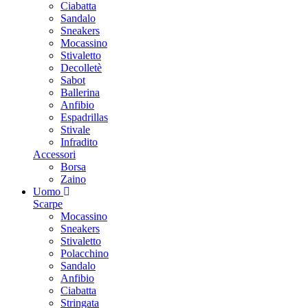
Ciabatta
Sandalo
Sneakers
Mocassino
Stivaletto
Decolletè
Sabot
Ballerina
Anfibio
Espadrillas
Stivale
Infradito
Accessori
Borsa
Zaino
Uomo
Scarpe
Mocassino
Sneakers
Stivaletto
Polacchino
Sandalo
Anfibio
Ciabatta
Stringata