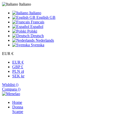
Italiano
Italiano
English GB
Français
Español
Polski
Deutsch
Nederlands
Svenska
EUR €
EUR €
GBP £
PLN zł
SEK kr
Wishlist (
)
Compara (
)
Home
Donna
Scarpe