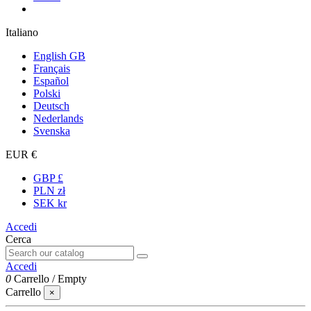
Italiano
English GB
Français
Español
Polski
Deutsch
Nederlands
Svenska
EUR €
GBP £
PLN zł
SEK kr
Accedi
Cerca
Accedi
0
Carrello
/
Empty
Carrello
×