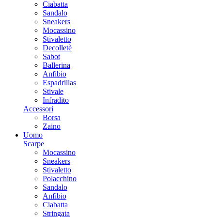
Ciabatta
Sandalo
Sneakers
Mocassino
Stivaletto
Decolletè
Sabot
Ballerina
Anfibio
Espadrillas
Stivale
Infradito
Accessori
Borsa
Zaino
Uomo
Scarpe
Mocassino
Sneakers
Stivaletto
Polacchino
Sandalo
Anfibio
Ciabatta
Stringata