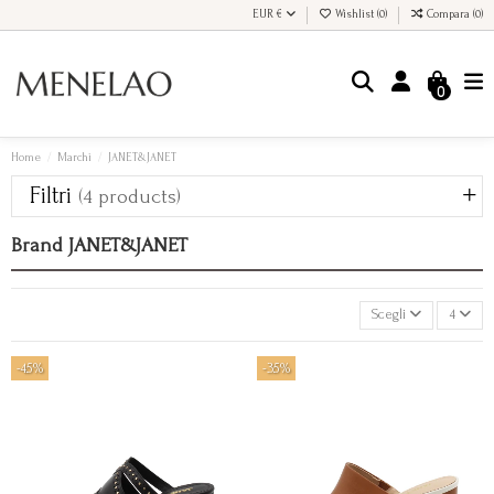
EUR €
Wishlist (
0
)
Compara (
0
)
0
Home
Marchi
JANET&JANET
Filtri
(4 products)
Brand JANET&JANET
Scegli
4
-45%
-35%