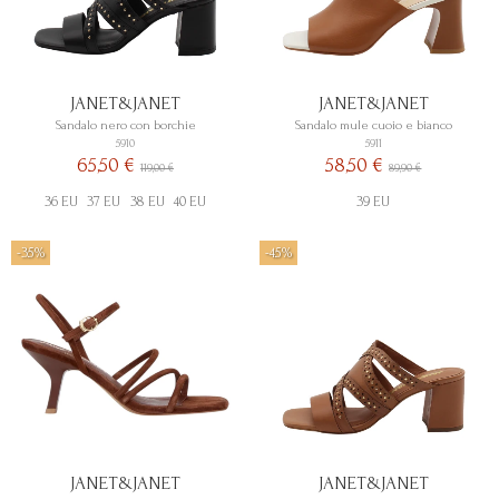
JANET&JANET
JANET&JANET
Sandalo nero con borchie
Sandalo mule cuoio e bianco
5910
5911
65,50 €
58,50 €
119,00 €
89,90 €
36 EU
37 EU
38 EU
40 EU
39 EU
-35%
-45%
JANET&JANET
JANET&JANET