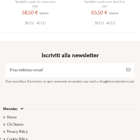
Sandalo cuoio in camoscio
Sandalo cuoio con borchie
5906
5907
58,50 €
65,50 €
89,90 €
119,00 €
36 EU
40 EU
39 EU
40 EU
Iscriviti alla newsletter
Puoi annullare l'iscrizione in ogni momento inviandoci una mail a shop@menelaostore.com
Menelao
Home
Chi Siamo
Privacy Policy
Cookie Policy