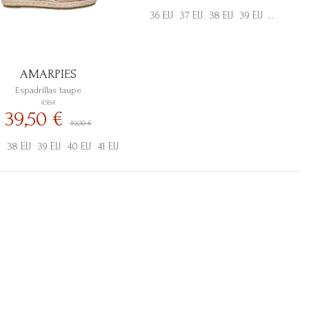
36 EU
37 EU
38 EU
39 EU
40 EU
41
AMARPIES
Espadrillas taupe
4584
39,50 €
49,00 €
U
38 EU
39 EU
40 EU
41 EU