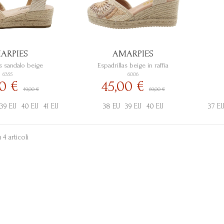
ARPIES
AMARPIES
as sandalo beige
Espadrillas beige in raffia
6355
6006
50 €
45,00 €
49,00 €
69,00 €
39 EU
40 EU
41 EU
38 EU
39 EU
40 EU
37 E
 4 articoli