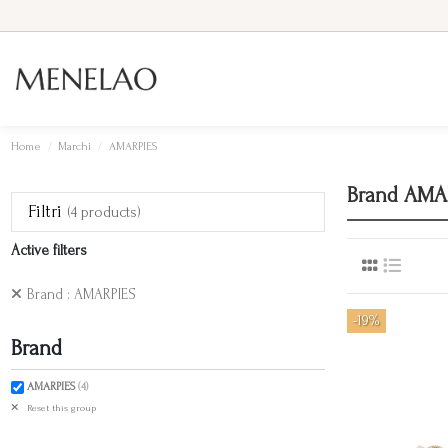
Home
Marchi
AMARPIES
Brand AMA
Filtri
(4 products)
Active filters
Brand : AMARPIES
-19%
Brand
AMARPIES
(4)
Reset this group