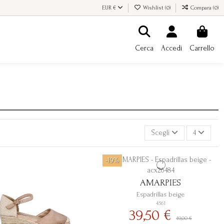
EUR €
Wishlist (
0
)
Compara (
0
)
Cerca
Accedi
Carrello
Scegli
4
-19%
AMARPIES
Espadrillas beige
4561
39,50 €
49,00 €