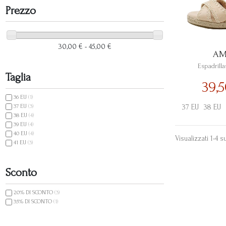
Prezzo
30,00 € - 45,00 €
AM
Espadrill
Taglia
39,
36 EU
(1)
37 EU
(3)
37 EU
38 EU
38 EU
(4)
39 EU
(4)
40 EU
(4)
Visualizzati 1-4 su
41 EU
(3)
Sconto
20% DI SCONTO
(3)
35% DI SCONTO
(1)