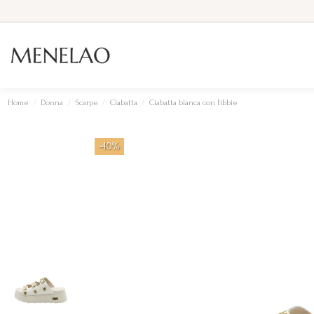
Home
Donna
Scarpe
Ciabatta
Ciabatta bianca con fibbie
-40%