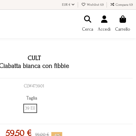
EUR €
Wishlist (
0
)
Compara (
0
)
Cerca
Accedi
Carrello
CULT
Ciabatta bianca con fibbie
CLW473901
Taglia
39 EU
59,50 €
99,00 €
-40%