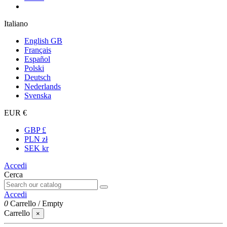
Italiano
English GB
Français
Español
Polski
Deutsch
Nederlands
Svenska
EUR €
GBP £
PLN zł
SEK kr
Accedi
Cerca
Accedi
0
Carrello
/
Empty
Carrello
×