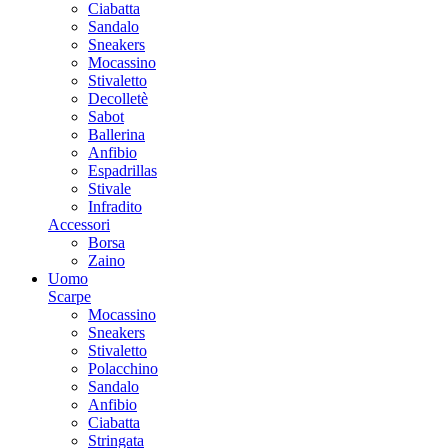
Ciabatta
Sandalo
Sneakers
Mocassino
Stivaletto
Decolletè
Sabot
Ballerina
Anfibio
Espadrillas
Stivale
Infradito
Accessori
Borsa
Zaino
Uomo
Scarpe
Mocassino
Sneakers
Stivaletto
Polacchino
Sandalo
Anfibio
Ciabatta
Stringata