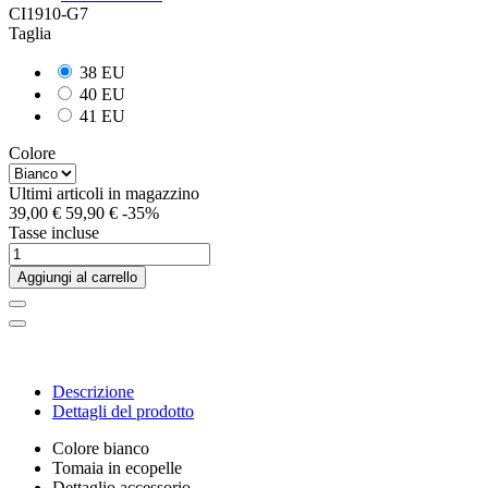
CI1910-G7
Taglia
38 EU
40 EU
41 EU
Colore
Ultimi articoli in magazzino
39,00 €
59,90 €
-35%
Tasse incluse
Aggiungi al carrello
Descrizione
Dettagli del prodotto
Colore bianco
Tomaia in ecopelle
Dettaglio accessorio