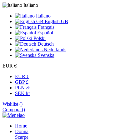
Italiano
Italiano
English GB
Français
Español
Polski
Deutsch
Nederlands
Svenska
EUR €
EUR €
GBP £
PLN zł
SEK kr
Wishlist (
)
Compara (
)
Home
Donna
Scarpe