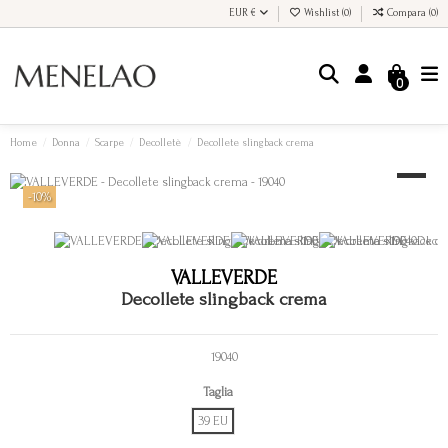
EUR €
Wishlist (
0
)
Compara (
0
)
0
Home
Donna
Scarpe
Decolletè
Decollete slingback crema
-10%
VALLEVERDE
Decollete slingback crema
19040
Taglia
39 EU