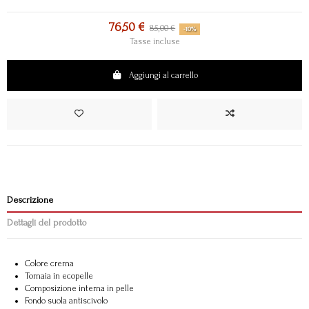
76,50 €
85,00 €
-10%
Tasse incluse
Aggiungi al carrello
Descrizione
Dettagli del prodotto
Colore crema
Tomaia in ecopelle
Composizione interna in pelle
Fondo suola antiscivolo