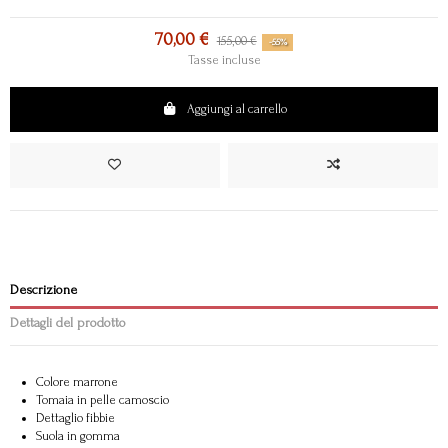
70,00 €
155,00 €
-55%
Tasse incluse
Aggiungi al carrello
Descrizione
Dettagli del prodotto
Colore marrone
Tomaia in pelle camoscio
Dettaglio fibbie
Suola in gomma