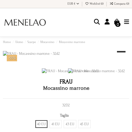
EUR €
Wishlist (
0
)
Compara (
0
)
0
Home
Uomo
Scarpe
Mocassino
Mocassino marrone
-55%
FRAU
Mocassino marrone
32D2
Taglia
40 EU
41 EU
43 EU
45 EU