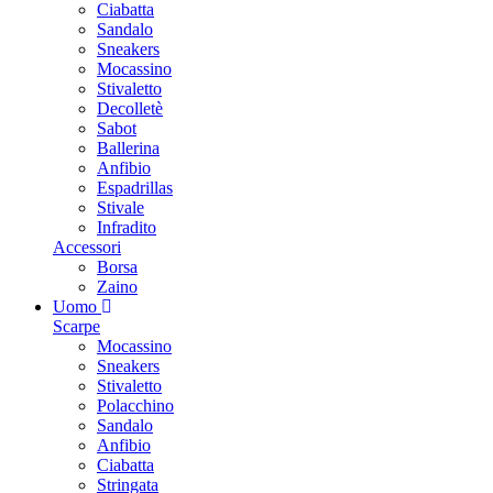
Ciabatta
Sandalo
Sneakers
Mocassino
Stivaletto
Decolletè
Sabot
Ballerina
Anfibio
Espadrillas
Stivale
Infradito
Accessori
Borsa
Zaino
Uomo
Scarpe
Mocassino
Sneakers
Stivaletto
Polacchino
Sandalo
Anfibio
Ciabatta
Stringata