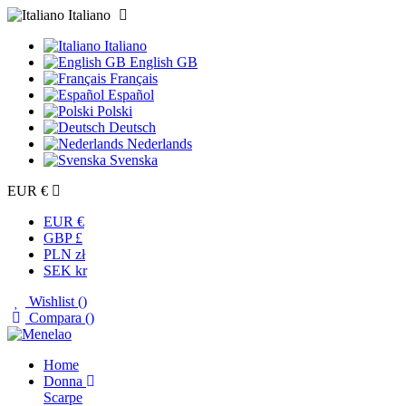
Italiano
Italiano
English GB
Français
Español
Polski
Deutsch
Nederlands
Svenska
EUR €
EUR €
GBP £
PLN zł
SEK kr
Wishlist (
)
Compara (
)
Home
Donna
Scarpe