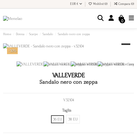
EUR €
Wishlist (
0
)
Compara (
0
)
0
Home
Donna
Scarpe
Sandalo
Sandalo nero con zeppa
-30%
VALLEVERDE
Sandalo nero con zeppa
V32104
Taglia
36 EU
38 EU