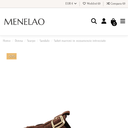
EUR €
Wishlist (
0
)
Compara (
0
)
0
Home
Donna
Scarpe
Sandalo
Sabot marroni in ecocamoscio intrecciato
-50%