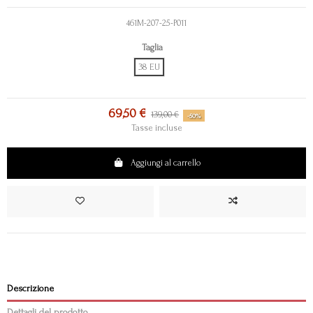
461M-207-25-P011
Taglia
38 EU
69,50 €
139,00 €
-50%
Tasse incluse
Aggiungi al carrello
Descrizione
Dettagli del prodotto