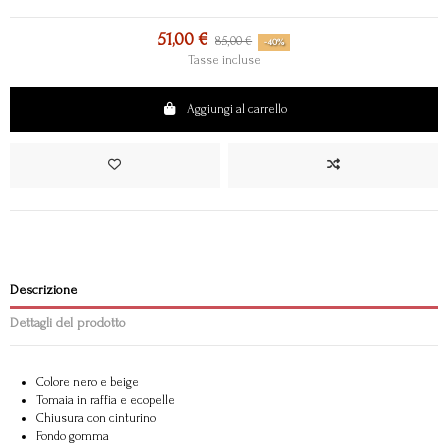
51,00 €
85,00 €
-40%
Tasse incluse
Aggiungi al carrello
Descrizione
Dettagli del prodotto
Colore nero e beige
Tomaia in raffia e ecopelle
Chiusura con cinturino
Fondo gomma