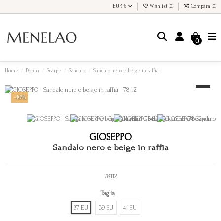
EUR €
Wishlist (
0
)
Compara (
0
)
0
Home
Donna
Scarpe
Sandalo
Sandalo nero e beige in raffia
-40%
GIOSEPPO
Sandalo nero e beige in raffia
78112
Taglia
37 EU
39 EU
41 EU