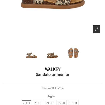
WALKEY
Sandalo animalier
Y1A2-44211-1933514
Taglia
21 EU
23 EU
24 EU
25 EU
27 EU