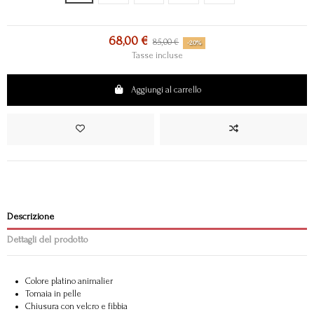
68,00 €
85,00 €
-20%
Tasse incluse
Aggiungi al carrello
Descrizione
Dettagli del prodotto
Colore platino animalier
Tomaia in pelle
Chiusura con velcro e fibbia