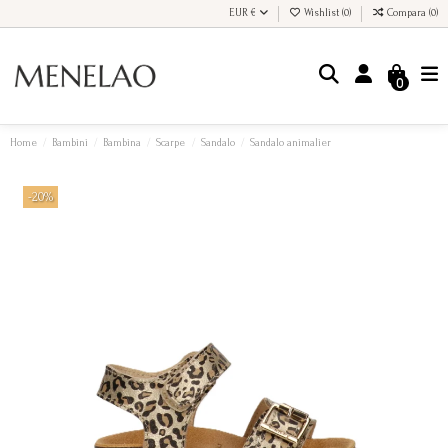
EUR €
Wishlist (
0
)
Compara (
0
)
0
Home
Bambini
Bambina
Scarpe
Sandalo
Sandalo animalier
-20%