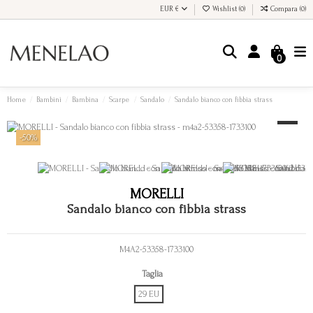
EUR €
Wishlist (
0
)
Compara (
0
)
0
Home
Bambini
Bambina
Scarpe
Sandalo
Sandalo bianco con fibbia strass
-50%
MORELLI
Sandalo bianco con fibbia strass
M4A2-53358-1733100
Taglia
29 EU