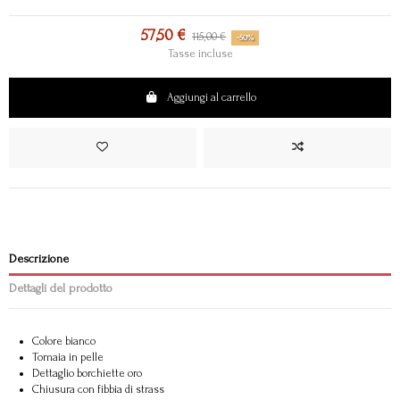
57,50 €
115,00 €
-50%
Tasse incluse
Aggiungi al carrello
Descrizione
Dettagli del prodotto
Colore bianco
Tomaia in pelle
Dettaglio borchiette oro
Chiusura con fibbia di strass