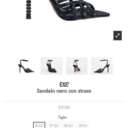
EXE'
Sandalo nero con strass
JOY-959
Taglia
36 EU
37 EU
38 EU
39 EU