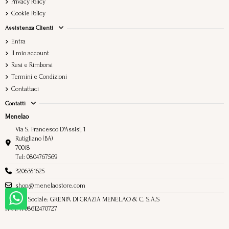
Privacy Policy
Cookie Policy
Assistenza Clienti
Entra
Il mio account
Resi e Rimborsi
Termini e Condizioni
Contattaci
Contatti
Menelao
Via S. Francesco D'Assisi, 1
Rutigliano (BA)
70018
Tel: 0804767569
3206351625
shop@menelaostore.com
Ragione Sociale: GRENPA DI GRAZIA MENELAO & C. S.A.S
P.IVA: IT08612470727