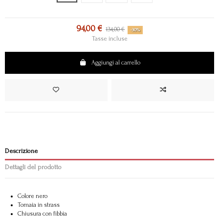
94,00 €
134,00 €
-30%
Tasse incluse
Aggiungi al carrello
Descrizione
Dettagli del prodotto
Colore nero
Tomaia in strass
Chiusura con fibbia