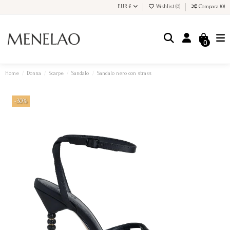
EUR €
Wishlist (
0
)
Compara (
0
)
0
Home
Donna
Scarpe
Sandalo
Sandalo nero con strass
-30%