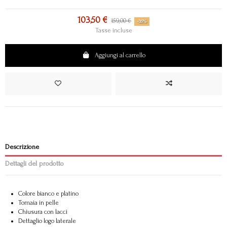
103,50 €
159,00 €
-35%
Tasse incluse
Aggiungi al carrello
Descrizione
Dettagli del prodotto
Colore bianco e platino
Tomaia in pelle
Chiusura con lacci
Dettaglio logo laterale