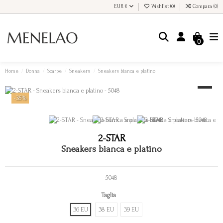
EUR €
Wishlist (
0
)
Compara (
0
)
0
Home
Donna
Scarpe
Sneakers
Sneakers bianca e platino
-35%
2-STAR
Sneakers bianca e platino
5048
Taglia
36 EU
38 EU
39 EU