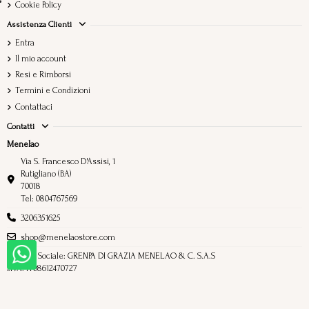
Cookie Policy
Assistenza Clienti
Entra
Il mio account
Resi e Rimborsi
Termini e Condizioni
Contattaci
Contatti
Menelao
Via S. Francesco D'Assisi, 1
Rutigliano (BA)
70018
Tel: 0804767569
3206351625
shop@menelaostore.com
Ragione Sociale: GRENPA DI GRAZIA MENELAO & C. S.A.S
P.IVA: IT08612470727