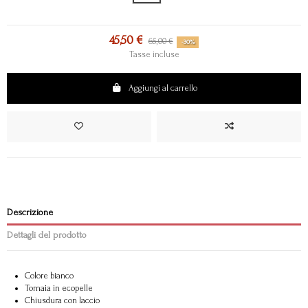
45,50 €
65,00 €
-30%
Tasse incluse
Aggiungi al carrello
Descrizione
Dettagli del prodotto
Colore bianco
Tomaia in ecopelle
Chiusdura con laccio