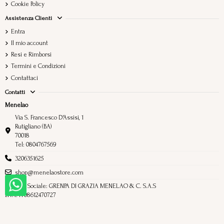
Cookie Policy
Assistenza Clienti
Entra
Il mio account
Resi e Rimborsi
Termini e Condizioni
Contattaci
Contatti
Menelao
Via S. Francesco D'Assisi, 1
Rutigliano (BA)
70018
Tel: 0804767569
3206351625
shop@menelaostore.com
Ragione Sociale: GRENPA DI GRAZIA MENELAO & C. S.A.S
P.IVA: IT08612470727