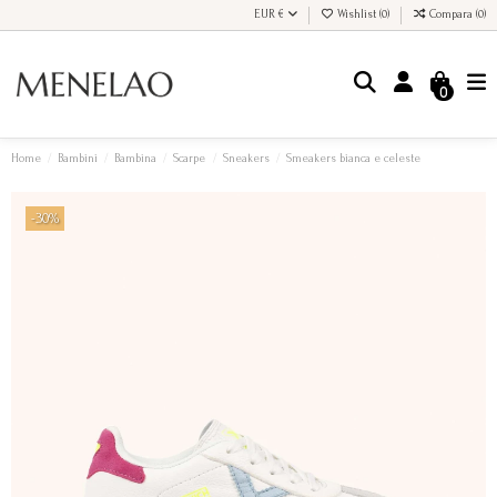
EUR €
Wishlist (
0
)
Compara (
0
)
0
Home
Bambini
Bambina
Scarpe
Sneakers
Smeakers bianca e celeste
-30%