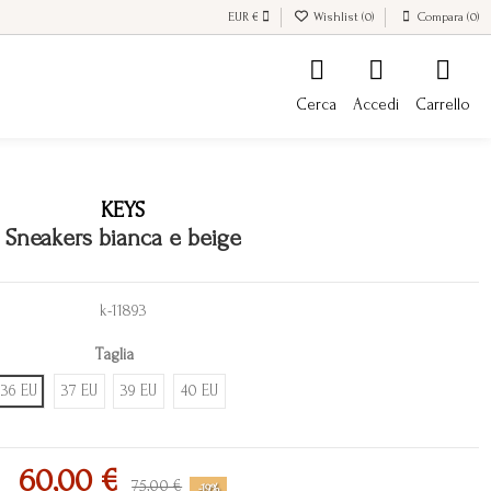
EUR €
Wishlist (
0
)
Compara (
0
)
Cerca
Accedi
Carrello
KEYS
Sneakers bianca e beige
k-11893
Taglia
36 EU
37 EU
39 EU
40 EU
60,00 €
75,00 €
-19%