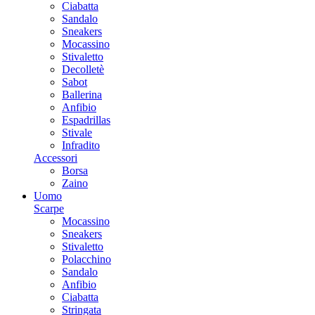
Ciabatta
Sandalo
Sneakers
Mocassino
Stivaletto
Decolletè
Sabot
Ballerina
Anfibio
Espadrillas
Stivale
Infradito
Accessori
Borsa
Zaino
Uomo
Scarpe
Mocassino
Sneakers
Stivaletto
Polacchino
Sandalo
Anfibio
Ciabatta
Stringata