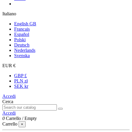
Italiano
English GB
Français
Español
Polski
Deutsch
Nederlands
Svenska
EUR €
GBP £
PLN zł
SEK kr
Accedi
Cerca
Accedi
0
Carrello
/
Empty
Carrello
×