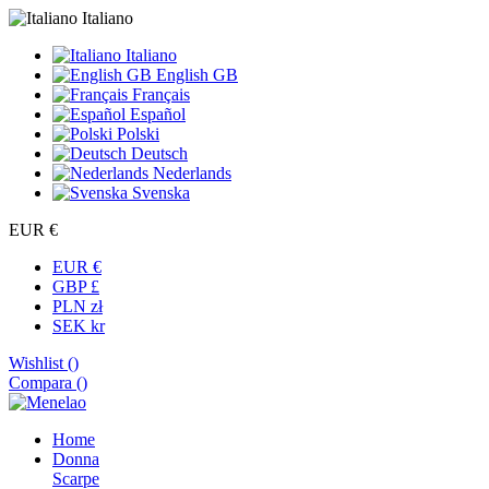
Italiano
Italiano
English GB
Français
Español
Polski
Deutsch
Nederlands
Svenska
EUR €
EUR €
GBP £
PLN zł
SEK kr
Wishlist (
)
Compara (
)
Home
Donna
Scarpe