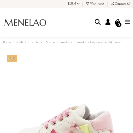
EUR €
Wishlist (
0
)
Compara (
0
)
0
Home
Bambini
Bambina
Scarpe
Sneakers
Sneakers beige con fiocchi colorati
-30%