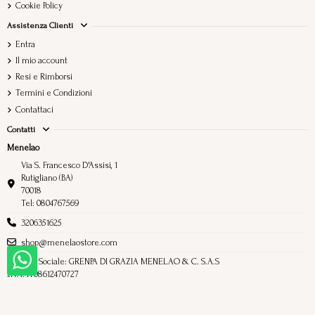
Cookie Policy
Assistenza Clienti
Entra
Il mio account
Resi e Rimborsi
Termini e Condizioni
Contattaci
Contatti
Menelao
Via S. Francesco D'Assisi, 1
Rutigliano (BA)
70018
Tel: 0804767569
3206351625
shop@menelaostore.com
Ragione Sociale: GRENPA DI GRAZIA MENELAO & C. S.A.S
P.IVA: IT08612470727