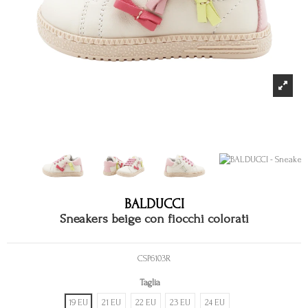
BALDUCCI
Sneakers beige con fiocchi colorati
CSP6103R
Taglia
19 EU
21 EU
22 EU
23 EU
24 EU