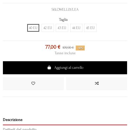
S6LOWELL01/LEA
Taglia
40 EU
42 EU
43 EU
44 EU
45 EU
77,00 €
109,90 €
-30%
Tasse incluse
Aggiungi al carrello
Descrizione
Dettagli del prodotto