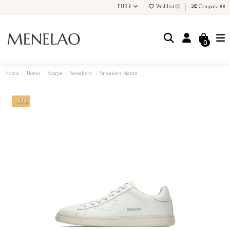
EUR €
Wishlist (
0
)
Compara (
0
)
0
Home
Uomo
Scarpe
Sneakers
Sneakers bianca
-30%