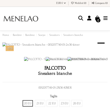
EUR €
Wishlist (
0
)
Compara (
0
)
0
Home
Bambini
Bambino
Scarpe
Sneakers
Sneakers bianche
-15%
FALCOTTO
Sneakers bianche
0012017749-01-2N36-KINER
Taglia
20 EU
21 EU
22 EU
23 EU
26 EU