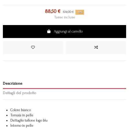
88,50 €
104,00 €
-15%
Tasse incluse
Aggiungi al carrello
Descrizione
Dettagli del prodotto
Colore bianco
Tomaia in pelle
Dettaglio tallone logo blu
Interno in pelle