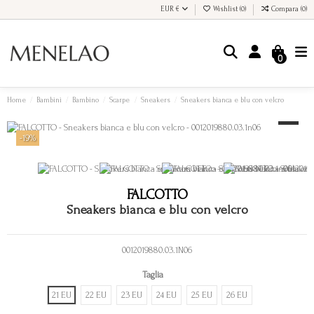
EUR €
Wishlist (
0
)
Compara (
0
)
0
Home
Bambini
Bambino
Scarpe
Sneakers
Sneakers bianca e blu con velcro
-19%
FALCOTTO
Sneakers bianca e blu con velcro
0012019880.03.1N06
Taglia
21 EU
22 EU
23 EU
24 EU
25 EU
26 EU