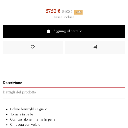
67,50 €
84,00 €
-19%
Tasse incluse
Aggiungi al carrello
Descrizione
Dettagli del prodotto
Colore bianco,blu e giallo
Tomais in pelle
Composizione interna in pelle
Chiusura con velcro