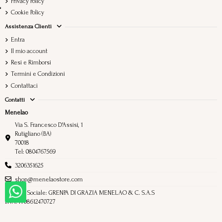
Privacy Policy
Cookie Policy
Assistenza Clienti
Entra
Il mio account
Resi e Rimborsi
Termini e Condizioni
Contattaci
Contatti
Menelao
Via S. Francesco D'Assisi, 1
Rutigliano (BA)
70018
Tel: 0804767569
3206351625
shop@menelaostore.com
Ragione Sociale: GRENPA DI GRAZIA MENELAO & C. S.A.S
P.IVA: IT08612470727