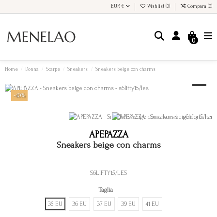
EUR €
Wishlist (
0
)
Compara (
0
)
0
Home
Donna
Scarpe
Sneakers
Sneakers beige con charms
-40%
APEPAZZA
Sneakers beige con charms
S6LIFTY15/LES
Taglia
35 EU
36 EU
37 EU
39 EU
41 EU