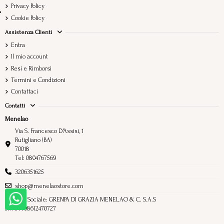
Privacy Policy
Cookie Policy
Assistenza Clienti
Entra
Il mio account
Resi e Rimborsi
Termini e Condizioni
Contattaci
Contatti
Menelao
Via S. Francesco D'Assisi, 1
Rutigliano (BA)
70018
Tel: 0804767569
3206351625
shop@menelaostore.com
Ragione Sociale: GRENPA DI GRAZIA MENELAO & C. S.A.S
P.IVA: IT08612470727