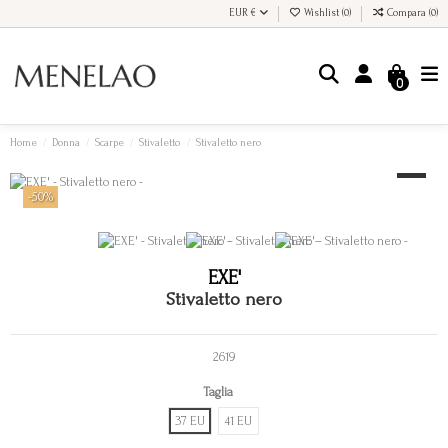
EUR €
Wishlist (
0
)
Compara (
0
)
0
Home
Donna
Scarpe
Stivaletto
Stivaletto nero
-50%
EXE'
Stivaletto nero
2619
Taglia
37 EU
41 EU