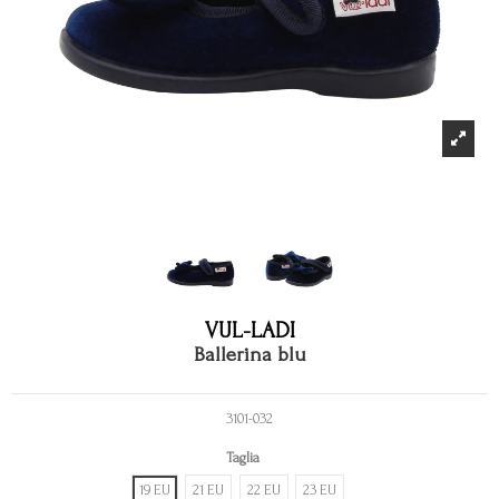
VUL-LADI
Ballerina blu
3101-032
Taglia
19 EU
21 EU
22 EU
23 EU