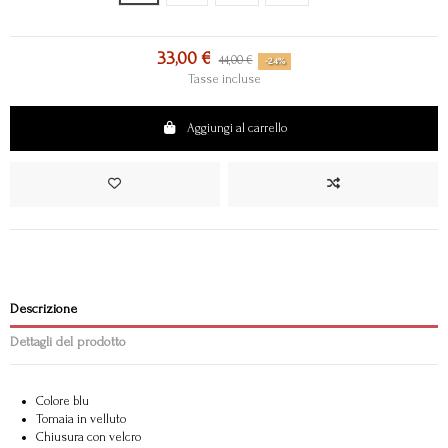
33,00 €
44,00 €
-24%
Tasse incluse
Aggiungi al carrello
Descrizione
Dettagli del prodotto
Colore blu
Tomaia in velluto
Chiusura con velcro