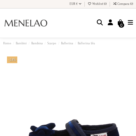
EUR €
Wishlist (
0
)
Compara (
0
)
0
Home
Bambini
Bambina
Scarpe
Ballerina
Ballerina blu
-24%